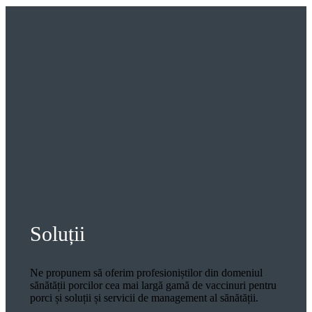
Soluții
Ne propunem să oferim profesioniștilor din domeniul
sănătății porcilor cea mai largă gamă de vaccinuri pentru
porci și soluții și servicii de management al sănătății.