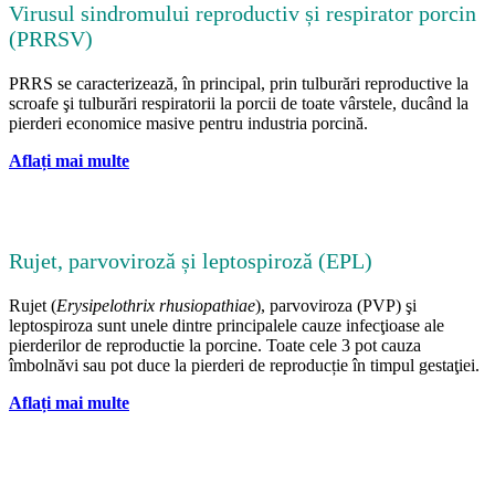
Virusul sindromului reproductiv și respirator porcin
(PRRSV)
PRRS se caracterizează, în principal, prin tulburări reproductive la
scroafe şi tulburări respiratorii la porcii de toate vârstele, ducând la
pierderi economice masive pentru industria porcină.
Aflați mai multe
Rujet, parvoviroză și leptospiroză (EPL)
Rujet (
Erysipelothrix rhusiopathiae
), parvoviroza (PVP) şi
leptospiroza sunt unele dintre principalele cauze infecţioase ale
pierderilor de reproductie la porcine. Toate cele 3 pot cauza
îmbolnăvi sau pot duce la pierderi de reproducție în timpul gestaţiei.
Aflați mai multe
–