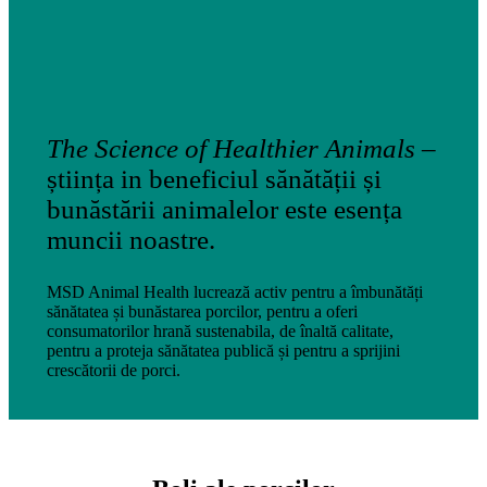
The Science of Healthier Animals
–
știința in beneficiul sănătății și
bunăstării animalelor este esența
muncii noastre.
MSD Animal Health lucrează activ pentru a îmbunătăți
sănătatea și bunăstarea porcilor, pentru a oferi
consumatorilor hrană sustenabila, de înaltă calitate,
pentru a proteja sănătatea publică și pentru a sprijini
crescătorii de porci.