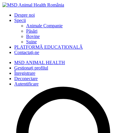
Despre noi
Specii
Animale Companie
Păsări
Bovine
Suine
PLATFORMĂ EDUCAȚIONALĂ
Contactaţi-ne
MSD ANIMAL HEALTH
Gestionați profilul
Înregistrare
Deconectare
Autentificare