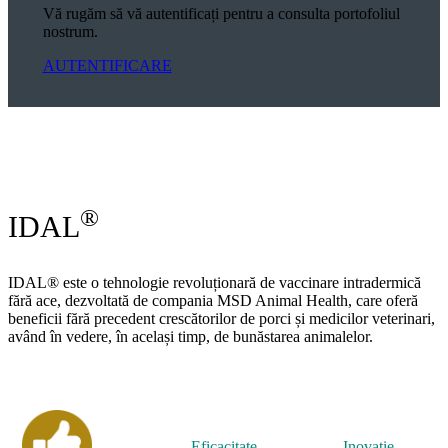
Vă rugăm să vă autentificați pentru a consulta portofoliul
nostrum.
AUTENTIFICARE
–
®
IDAL
IDAL® este o tehnologie revoluționară de vaccinare intradermică
fără ace, dezvoltată de compania MSD Animal Health, care oferă
beneficii fără precedent crescătorilor de porci și medicilor veterinari,
având în vedere, în același timp, de bunăstarea animalelor.
Eficacitate
Inovaţie