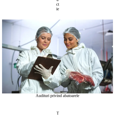
ct
ie
Audituri privind abatoarele
T