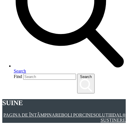
Search
Find
Search
SUINE
PAGINA DE ÎNTÂMPINARE
BOLI PORCINE
SOLUȚII
IDAL®
SUSȚINERE