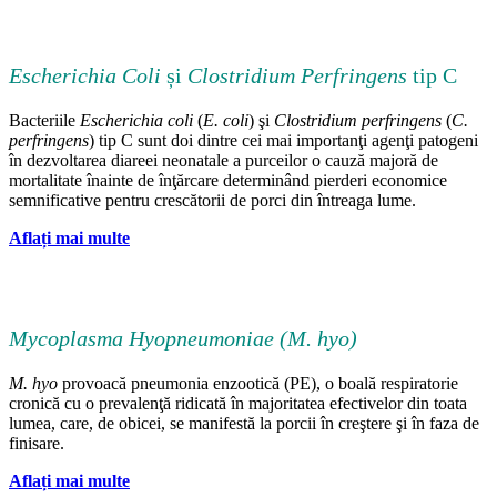
Escherichia Coli
și
Clostridium Perfringens
tip C
Bacteriile
Escherichia coli
(
E. coli
) şi
Clostridium perfringens
(
C.
perfringens
) tip C sunt doi dintre cei mai importanţi agenţi patogeni
în dezvoltarea diareei neonatale a purceilor o cauză majoră de
mortalitate înainte de înţărcare determinând pierderi economice
semnificative pentru crescătorii de porci din întreaga lume.
Aflați mai multe
Mycoplasma Hyopneumoniae
(
M. hyo
)
M. hyo
provoacă pneumonia enzootică (PE), o boală respiratorie
cronică cu o prevalenţă ridicată în majoritatea efectivelor din toata
lumea, care, de obicei, se manifestă la porcii în creştere şi în faza de
finisare.
Aflați mai multe