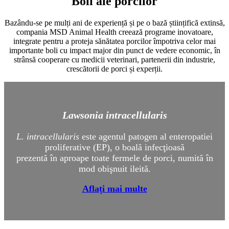
Boli ale porcilor
Bazându-se pe mulți ani de experiență și pe o bază științifică extinsă,
compania MSD Animal Health creează programe inovatoare,
integrate pentru a proteja sănătatea porcilor împotriva celor mai
importante boli cu impact major din punct de vedere economic, în
strânsă cooperare cu medicii veterinari, partenerii din industrie,
crescătorii de porci și experții.
Lawsonia intracellularis
L. intracellularis
este agentul patogen al enteropatiei
proliferative (EP), o boală infecţioasă
prezentă în aproape toate fermele de porci, numită în
mod obişnuit ileită.
Aflați mai multe